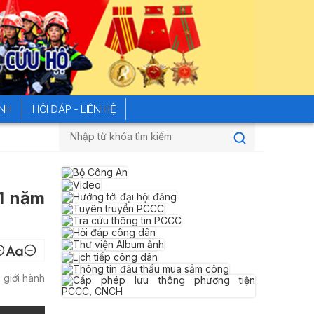
ÍNH
HỎI ĐÁP - LIÊN HỆ
Đường dây nóng của Bộ Công an tiế
01 năm
 giới hành