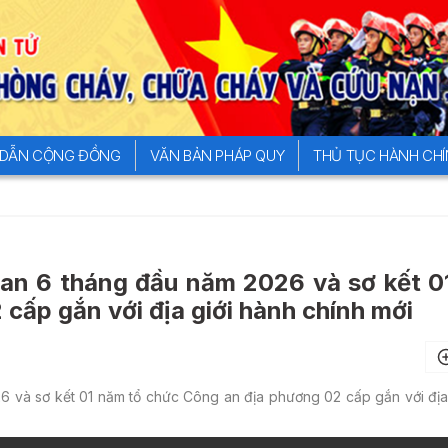
DẪN CỘNG ĐỒNG
VĂN BẢN PHÁP QUY
THỦ TỤC HÀNH CH
 an 6 tháng đầu năm 2026 và sơ kết 
cấp gắn với địa giới hành chính mới
6 và sơ kết 01 năm tổ chức Công an địa phương 02 cấp gắn với địa