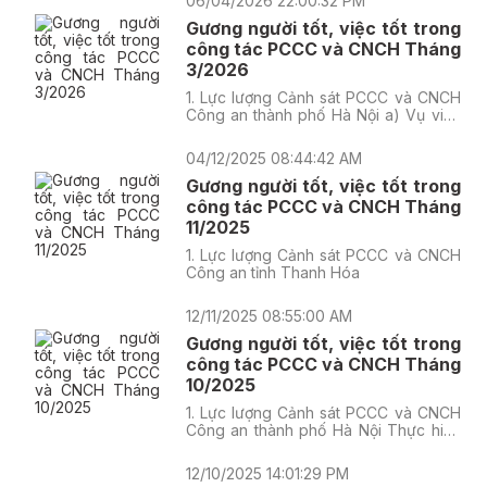
06/04/2026 22:00:32 PM
khu vực số 4, 13, 15 và 31 cùng 50
Gương người tốt, việc tốt trong
CBCS tới hiện trường triển khai chữa
cháy và CNCH.
công tác PCCC và CNCH Tháng
3/2026
1. Lực lượng Cảnh sát PCCC và CNCH
Công an thành phố Hà Nội a) Vụ việc
thứ nhất
04/12/2025 08:44:42 AM
Gương người tốt, việc tốt trong
công tác PCCC và CNCH Tháng
11/2025
1. Lực lượng Cảnh sát PCCC và CNCH
Công an tỉnh Thanh Hóa
12/11/2025 08:55:00 AM
Gương người tốt, việc tốt trong
công tác PCCC và CNCH Tháng
10/2025
1. Lực lượng Cảnh sát PCCC và CNCH
Công an thành phố Hà Nội Thực hiện
công tác CNCH và khắc phục hậu quả
mưa bão
12/10/2025 14:01:29 PM