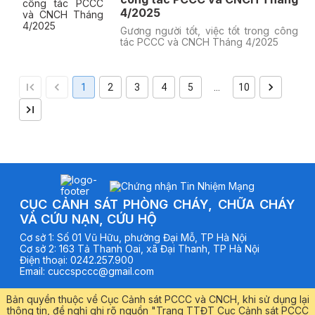
4/2025
Gương người tốt, việc tốt trong công
tác PCCC và CNCH Tháng 4/2025
1
2
3
4
5
…
10
CỤC CẢNH SÁT PHÒNG CHÁY, CHỮA CHÁY
VÀ CỨU NẠN, CỨU HỘ
Cơ sở
1
:
Số 01 Vũ Hữu, phường Đại Mỗ, TP Hà Nội
Cơ sở
2
:
163 Tả Thanh Oai, xã Đại Thanh, TP Hà Nội
Điện thoại
:
0242.257.900
Email
:
cuccspccc@gmail.com
Bản quyền thuộc về Cục Cảnh sát PCCC và CNCH, khi sử dụng lại
thông tin, đề nghị ghi rõ nguồn "Trang TTĐT Cục Cảnh sát PCCC