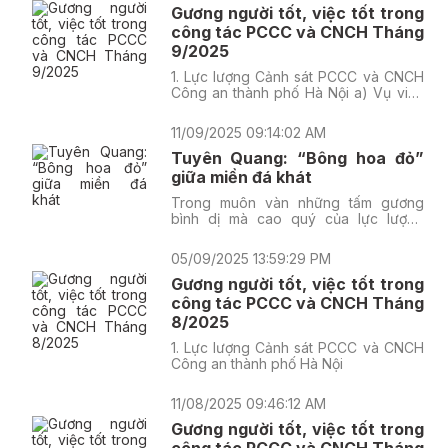
Gương người tốt, việc tốt trong
công tác PCCC và CNCH Tháng
9/2025
1. Lực lượng Cảnh sát PCCC và CNCH
Công an thành phố Hà Nội a) Vụ việc
thứ nhất
11/09/2025 09:14:02 AM
Tuyên Quang: “Bông hoa đỏ”
giữa miền đá khát
Trong muôn vàn những tấm gương
bình dị mà cao quý của lực lượng
Công an nhân dân, có một người lính
cứu hỏa đã dành trọn cả thanh xuân
05/09/2025 13:59:29 PM
và nhiệt huyết để bảo vệ sự bình yên
cho nhân dân, một người chỉ huy tận
Gương người tốt, việc tốt trong
tâm, một người đồng đội đáng tin cậy.
công tác PCCC và CNCH Tháng
Đó chính là Trung tá Hoàng Hùng Hải,
8/2025
Phó Đội trưởng Đội Chữa cháy và Cứu
nạn, cứu hộ (CNCH) Công an tỉnh
1. Lực lượng Cảnh sát PCCC và CNCH
Tuyên Quang. Anh không chỉ là một
Công an thành phố Hà Nội
cán bộ chiến sĩ (CBCS) mẫn cán, mà
còn là một tấm gương sáng, một người
11/08/2025 09:46:12 AM
anh cả mà toàn thể đội ngũ luôn
ngưỡng mộ và học hỏi.
Gương người tốt, việc tốt trong
công tác PCCC và CNCH Tháng