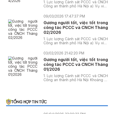
1. Lực lượng Cảnh sát PCCC và CNCH
Công an thành phố Hà Nội a) Vụ việc
thứ nhất
09/03/2026 17:47:37 PM
Gương người tốt, việc tốt trong
công tác PCCC và CNCH Tháng
02/2026
1. Lực lượng Cảnh sát PCCC và CNCH
Công an thành phố Hà Nội a) Vụ việc
thứ nhất
03/02/2026 21:42:20 PM
Gương người tốt, việc tốt trong
công tác PCCC và CNCH Tháng
01/2026
1. Lực lượng Cảnh sát PCCC và CNCH
Công an thành phố Hà Nội Khoảng 01
giờ 48 phút ngày 14/01/2026, nhận tin
báo xảy ra cháy tại nhà nghỉ An Phú,
có địa chỉ tại số 87, ngõ 1 Vũ Trọng
Khánh, phường Hà Đông, Trung tâm
thông tin chỉ huy đã điều động 06 xe
TỔNG HỢP TIN TỨC
chữa cháy, 01 xe thang, 01 xe tải chở
phương tiện và 01 xe chỉ huy chữa
cháy của các Đội Chữa cháy và CNCH