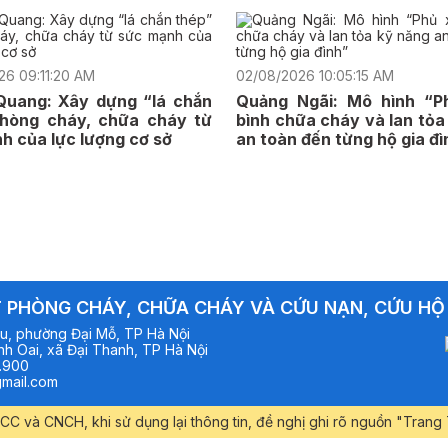
26 09:11:20 AM
02/08/2026 10:05:15 AM
Quang: Xây dựng “lá chắn
Quảng Ngãi: Mô hình “P
phòng cháy, chữa cháy từ
bình chữa cháy và lan tỏa
h của lực lượng cơ sở
an toàn đến từng hộ gia đì
 PHÒNG CHÁY, CHỮA CHÁY VÀ CỨU NẠN, CỨU HỘ
u, phường Đại Mỗ, TP Hà Nội
h Oai, xã Đại Thanh, TP Hà Nội
.900
mail.com
CC và CNCH, khi sử dụng lại thông tin, đề nghị ghi rõ nguồn "Tra