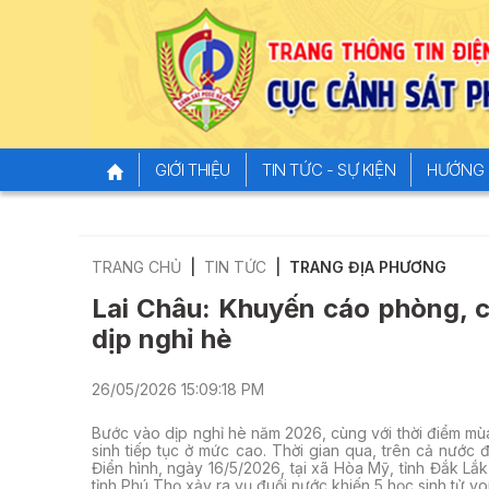
GIỚI THIỆU
TIN TỨC - SỰ KIỆN
HƯỚNG 
TRANG CHỦ
TIN TỨC
TRANG ĐỊA PHƯƠNG
Lai Châu: Khuyến cáo phòng, c
dịp nghỉ hè
26/05/2026 15:09:18 PM
Bước vào dịp nghỉ hè năm 2026, cùng với thời điểm mùa
sinh tiếp tục ở mức cao. Thời gian qua, trên cả nước
Điển hình, ngày 16/5/2026, tại xã Hòa Mỹ, tỉnh Đắk Lắk
tỉnh Phú Thọ xảy ra vụ đuối nước khiến 5 học sinh tử vo