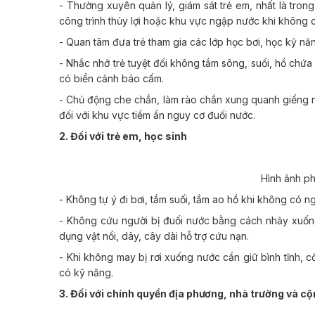
- Thường xuyên quản lý, giám sát trẻ em, nhất là trong 
công trình thủy lợi hoặc khu vực ngập nước khi không 
- Quan tâm đưa trẻ tham gia các lớp học bơi, học kỹ nă
- Nhắc nhở trẻ tuyệt đối không tắm sông, suối, hồ chứa
có biển cảnh báo cấm.
- Chủ động che chắn, làm rào chắn xung quanh giếng 
đối với khu vực tiềm ẩn nguy cơ đuối nước.
2. Đối với trẻ em, học sinh
Hình ảnh ph
- Không tự ý đi bơi, tắm suối, tắm ao hồ khi không có ng
- Không cứu người bị đuối nước bằng cách nhảy xuống
dụng vật nổi, dây, cây dài hỗ trợ cứu nạn.
- Khi không may bị rơi xuống nước cần giữ bình tĩnh, c
có kỹ năng.
3. Đối với chính quyền địa phương, nhà trường và c