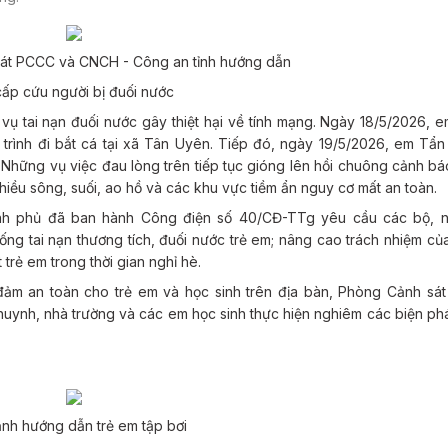
át PCCC và CNCH - Công an tỉnh hướng dẫn
cấp cứu người bị đuối nước
 vụ tai nạn đuối nước gây thiệt hại về tính mạng. Ngày 18/5/2026, 
trình đi bắt cá tại xã Tân Uyên. Tiếp đó, ngày 19/5/2026, em Tẩ
 Những vụ việc đau lòng trên tiếp tục gióng lên hồi chuông cảnh b
 nhiều sông, suối, ao hồ và các khu vực tiềm ẩn nguy cơ mất an toàn.
hính phủ đã ban hành Công điện số 40/CĐ-TTg yêu cầu các bộ, n
ng tai nạn thương tích, đuối nước trẻ em; nâng cao trách nhiệm của
trẻ em trong thời gian nghỉ hè.
ảm an toàn cho trẻ em và học sinh trên địa bàn, Phòng Cảnh sá
uynh, nhà trường và các em học sinh thực hiện nghiêm các biện p
ảnh hướng dẫn trẻ em tập bơi