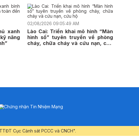
02/08/2026 09:05:49 AM
hủ xanh
Lào Cai: Triển khai mô hình “Màn
 kỹ năng
hình số” tuyên truyền về phòng
nh”
cháy, chữa cháy và cứu nạn, cứu
hộ
ng TTĐT Cục Cảnh sát PCCC và CNCH".