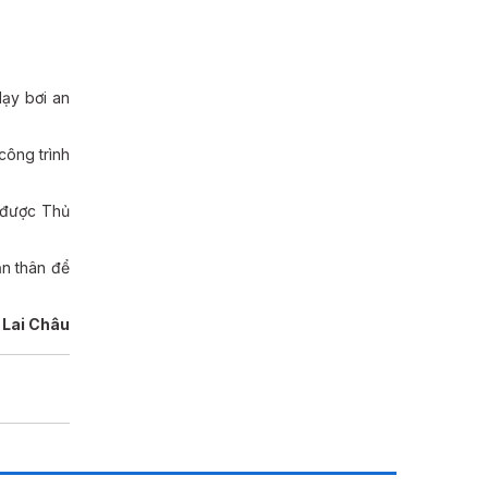
ạy bơi an
công trình
u được Thủ
ản thân để
 Lai Châu