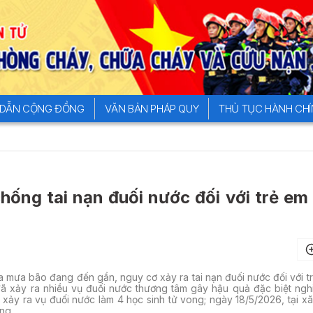
DẪN CỘNG ĐỒNG
VĂN BẢN PHÁP QUY
THỦ TỤC HÀNH CH
hống tai nạn đuối nước đối với trẻ em
 mưa bão đang đến gần, nguy cơ xảy ra tai nạn đuối nước đối với t
 đã xảy ra nhiều vụ đuối nước thương tâm gây hậu quả đặc biệt ngh
 xảy ra vụ đuối nước làm 4 học sinh tử vong; ngày 18/5/2026, tại x
ng.