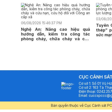
03/08/20
06/08/2026 15:46:37 PM
Tuyên 
Nghệ An: Nâng cao hiệu quả
thép” 
hướng dẫn, kiểm tra công tác
sức mạn
phòng cháy, chữa cháy và cứu
nạn, cứu hộ đối với Công an cấp xã
CỤC CẢNH SÁT
Cơ sở
1
:
Số 01 Vũ Hữ
Cơ sở
2
:
163 Tả Than
Điện thoại
:
0242.257
Email
:
cuccspccc@g
Bản quyền thuộc về Cục Cảnh sát PC