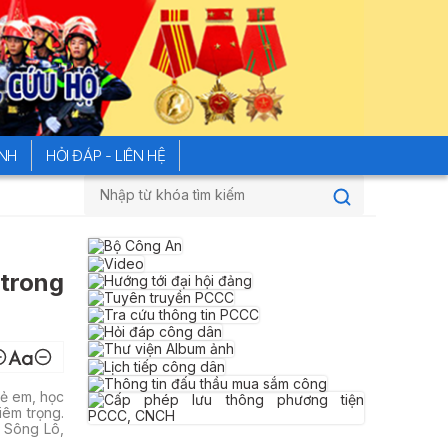
ÍNH
HỎI ĐÁP - LIÊN HỆ
Đường dây nóng của Bộ Công an tiếp nhận phản ánh
 trong
rẻ em, học
iêm trọng.
ã Sông Lô,