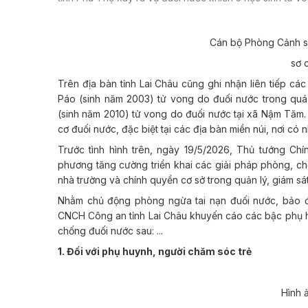
Cán bộ Phòng Cảnh s
sơ 
Trên địa bàn tỉnh Lai Châu cũng ghi nhận liên tiếp các
Páo (sinh năm 2003) tử vong do đuối nước trong quá 
(sinh năm 2010) tử vong do đuối nước tại xã Nậm Tăm.
cơ đuối nước, đặc biệt tại các địa bàn miền núi, nơi có
Trước tình hình trên, ngày 19/5/2026, Thủ tướng C
phương tăng cường triển khai các giải pháp phòng, chố
nhà trường và chính quyền cơ sở trong quản lý, giám sát 
Nhằm chủ động phòng ngừa tai nạn đuối nước, bảo đ
CNCH Công an tỉnh Lai Châu khuyến cáo các bậc phụ h
chống đuối nước sau: ...
1. Đối với phụ huynh, người chăm sóc trẻ
Hình 