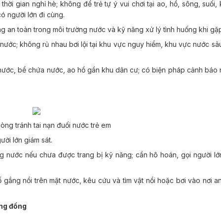
thời gian nghỉ hè; không để trẻ tự ý vui chơi tại ao, hồ, sông, suối,
có người lớn đi cùng.
ng an toàn trong môi trường nước và kỹ năng xử lý tình huống khi gặ
 nước; không rủ nhau bơi lội tại khu vực nguy hiểm, khu vực nước sâ
nước, bể chứa nước, ao hồ gần khu dân cư; có biện pháp cảnh báo
òng tránh tai nạn đuối nước trẻ em
ười lớn giám sát.
 nước nếu chưa được trang bị kỹ năng; cần hô hoán, gọi người lớ
ố gắng nổi trên mặt nước, kêu cứu và tìm vật nổi hoặc bơi vào nơi a
ộng đồng