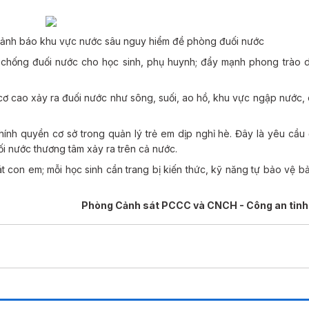
ảnh báo khu vực nước sâu nguy hiểm đề phòng đuối nước
 chống đuối nước cho học sinh, phụ huynh; đẩy mạnh phong trào d
cơ cao xảy ra đuối nước như sông, suối, ao hồ, khu vực ngập nước, 
hính quyền cơ sở trong quản lý trẻ em dịp nghỉ hè. Đây là yêu cầ
i nước thương tâm xảy ra trên cả nước.
t con em; mỗi học sinh cần trang bị kiến thức, kỹ năng tự bảo vệ b
Phòng Cảnh sát PCCC và CNCH - Công an tỉnh