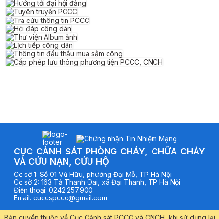
CỤC CẢNH SÁT PHÒNG CHÁY, CHỮA CHÁY
VÀ CỨU NẠN, CỨU HỘ
Cơ sở
1
:
Số 01 Vũ Hữu, phường Đại Mỗ, TP Hà Nội
Cơ sở
2
:
163 Tả Thanh Oai, xã Đại Thanh, TP Hà Nội
Điện thoại
:
0242.257.900
Email
:
cuccspccc@gmail.com
Bản quyền thuộc về Cục Cảnh sát PCCC và CNCH, khi sử dụng lại