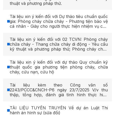
thuật và phương pháp thử.
Tài liệu xin ý kiến đối với Dự thảo tiêu chuẩn quốc
gia: Phòng cháy chữa cháy - Phương tiện bảo vệ
cá nhân - Giày cho người thực hiện nhiệm vụ cứu
nạn, cứu hộ
Tài liệu xin ý kiến đối với 02 TCVN: Phòng cháy
chữa cháy - Thang chữa cháy di động - Yêu cầu
kỹ thuật và phương pháp thử; Phòng cháy chữa
cháy - Phương tiện bảo vệ cá nhân - Giày cho
người thực hiện nhiệm vụ cứu nạn, cứu hộ.
Tài liệu xin ý kiến đối với dự thảo Quy chuẩn kỹ
thuật quốc gia phương tiện phòng cháy, chữa
cháy, cứu nạn, cứu hộ
Tài liệu kèm theo Công văn số
2243/PCCC&CNCH-P6 ngày 23/7/2025 V/v thu
thập, tổng hợp, đánh giá tình hình thực hiện
QCVN 03:2023/BCA
TÀI LIỆU TUYÊN TRUYỀN Về dự án Luật Thi
hành án hình sự (sửa đổi)