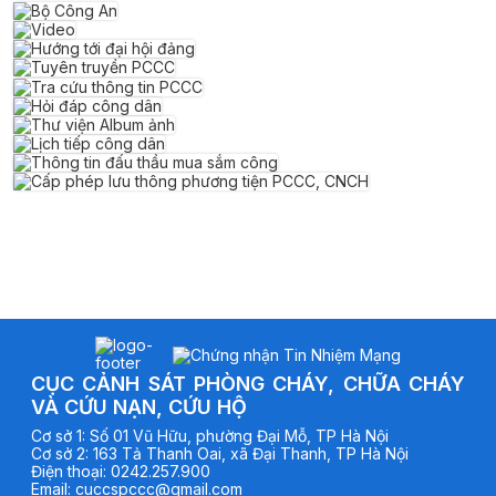
CỤC CẢNH SÁT PHÒNG CHÁY, CHỮA CHÁY
VÀ CỨU NẠN, CỨU HỘ
Cơ sở
1
:
Số 01 Vũ Hữu, phường Đại Mỗ, TP Hà Nội
Cơ sở
2
:
163 Tả Thanh Oai, xã Đại Thanh, TP Hà Nội
Điện thoại
:
0242.257.900
Email
:
cuccspccc@gmail.com