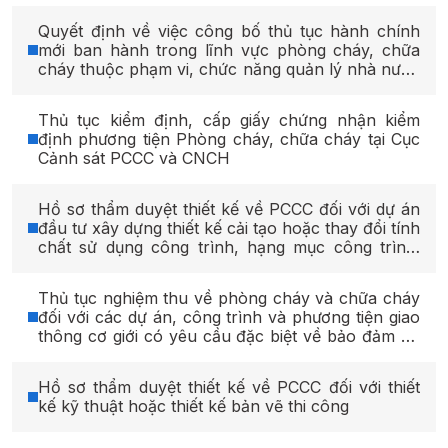
Quyết định về việc công bố thủ tục hành chính
mới ban hành trong lĩnh vực phòng cháy, chữa
cháy thuộc phạm vi, chức năng quản lý nhà nước
của Bộ Công an năm 2026
Thủ tục kiểm định, cấp giấy chứng nhận kiểm
định phương tiện Phòng cháy, chữa cháy tại Cục
Cảnh sát PCCC và CNCH
Hồ sơ thẩm duyệt thiết kế về PCCC đối với dự án
đầu tư xây dựng thiết kế cải tạo hoặc thay đổi tính
chất sử dụng công trình, hạng mục công trình;
hoán cải phương tiện giao thông cơ giới; xây dựng
mới hạng mục công trình
Thủ tục nghiệm thu về phòng cháy và chữa cháy
đối với các dự án, công trình và phương tiện giao
thông cơ giới có yêu cầu đặc biệt về bảo đảm an
toàn phòng cháy và chữa cháy quy định tại Phụ
lục V ban hành kèm theo Nghị định số
Hồ sơ thẩm duyệt thiết kế về PCCC đối với thiết
136/2020/NĐ-CP ngày 24/11/2020 của Chính phủ
kế kỹ thuật hoặc thiết kế bản vẽ thi công