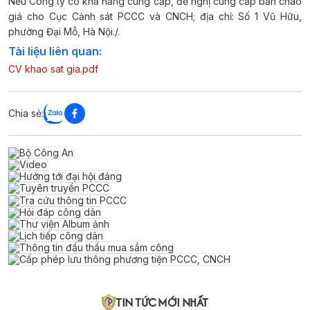
Nếu Công ty có khả năng cung cấp, đề nghị cung cấp bản chào
giá cho Cục Cảnh sát PCCC và CNCH; địa chỉ: Số 1 Vũ Hữu,
phường Đại Mỗ, Hà Nội./.
Tài liệu liên quan:
CV khao sat gia.pdf
Chia sẻ:
TIN TỨC MỚI NHẤT