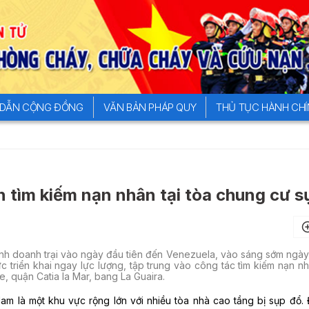
DẪN CỘNG ĐỒNG
VĂN BẢN PHÁP QUY
THỦ TỤC HÀNH CH
 tìm kiếm nạn nhân tại tòa chung cư s
định doanh trại vào ngày đầu tiên đến Venezuela, vào sáng sớm ngày
 triển khai ngay lực lượng, tập trung vào công tác tìm kiếm nạn nh
e, quận Catia la Mar, bang La Guaira.
am là một khu vực rộng lớn với nhiều tòa nhà cao tầng bị sụp đổ.