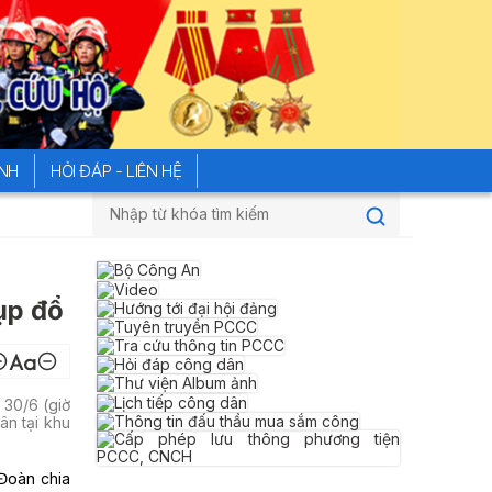
ÍNH
HỎI ĐÁP - LIÊN HỆ
Đường dây nóng của Bộ Công an tiếp 
ụp đổ
 30/6 (giờ
ân tại khu
 Đoàn chia