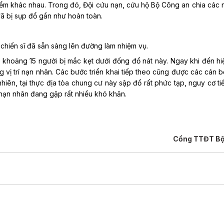
 điểm khác nhau. Trong đó, Đội cứu nạn, cứu hộ Bộ Công an chia các
đã bị sụp đổ gần như hoàn toàn.
 chiến sĩ đã sẵn sàng lên đường làm nhiệm vụ.
 khoảng 15 người bị mắc kẹt dưới đống đổ nát này. Ngay khi đến hi
ị trí nạn nhân. Các bước triển khai tiếp theo cũng được các cán bộ
 nhiên, tại thực địa tòa chung cư này sập đổ rất phức tạp, nguy cơ ti
ác nạn nhân đang gặp rất nhiều khó khăn.
Cổng TTĐT Bộ