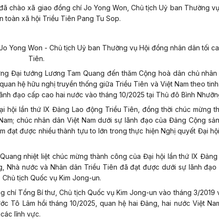
đã chào xã giao đồng chí Jo Yong Won, Chủ tịch Uỷ ban Thường vụ
An toàn xã hội Triều Tiên Pang Tu Sop.
o Yong Won - Chủ tịch Uỷ ban Thường vụ Hội đồng nhân dân tối ca
Tiên.
 mừng Đại tướng Lương Tam Quang đến thăm Cộng hoà dân chủ nhân 
uan hệ hữu nghị truyền thống giữa Triều Tiên và Việt Nam theo tinh
lãnh đạo cấp cao hai nước vào tháng 10/2025 tại Thủ đô Bình Nhưỡn
ại hội lần thứ IX Đảng Lao động Triều Tiên, đồng thời chúc mừng 
 Nam; chúc nhân dân Việt Nam dưới sự lãnh đạo của Đảng Cộng sản
 đạt được nhiều thành tựu to lớn trong thực hiện Nghị quyết Đại hộ
uang nhiệt liệt chúc mừng thành công của Đại hội lần thứ IX Đản
g, Nhà nước và Nhân dân Triều Tiên đã đạt được dưới sự lãnh đạo
, Chủ tịch Quốc vụ Kim Jong-un.
ng chí Tổng Bí thư, Chủ tịch Quốc vụ Kim Jong-un vào tháng 3/2019
ước Tô Lâm hồi tháng 10/2025, quan hệ hai Đảng, hai nước Việt Na
các lĩnh vực.