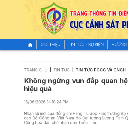
GIỚI THIỆU
TIN TỨC - SỰ KIỆN
HƯỚNG 
TRANG CHỦ
TIN TỨC
TIN TỨC PCCC VÀ CNCH
Không ngừng vun đắp quan hệ V
hiệu quả
16/06/2026 14:18:24 PM
Nhận lời mời của đồng chí Pang Tu Sop - Bộ trưởng Bộ A
cao Bộ Công an Việt Nam do Đại tướng Lương Tam Qu
Cộng hoà dân chủ nhân dân Triều Tiên.