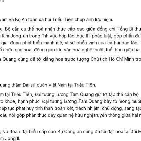
áo.
Nam và Bộ An toàn xã hội Triều Tiên chụp ảnh lưu niệm.
hai Bộ cần cụ thể hoá nhận thức cấp cao giữa đồng chí Tổng Bí thư
 Kim Jong-un trong lĩnh vực hợp tác thực thi pháp luật, góp phần đ
giai đoạn phát triển mạnh mẽ, vì sự phồn vinh của cả hai dân tộc. 
 tổ chức các hoạt động giao lưu văn hoá nghệ thuật, thể thao giữa ha
 Quang cũng đã tới dâng hoa trước tượng Chủ tịch Hồ Chí Minh tr
ang thăm Đại sứ quán Việt Nam tại Triều Tiên.
m tại Triều Tiên, Đại tướng Lương Tam Quang gửi tới tập thể cán bộ,
c sức khỏe, hạnh phúc. Đại tướng Lương Tam Quang bày tỏ mong muố
tiếp tục phát huy tinh thần đoàn kết, trách nhiệm, chủ động, sáng t
ò cầu nối góp phần thúc đẩy quan hệ hữu nghị truyền thống giữa hai
 và đoàn đại biểu cấp cao Bộ Công an cũng đã tới đặt hoa tại đồi
m Jong Il.