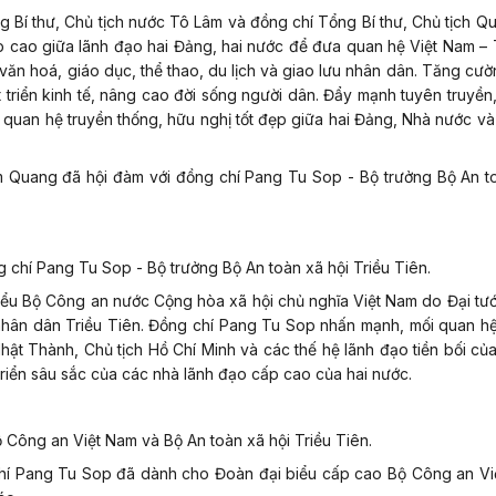
g Bí thư, Chủ tịch nước Tô Lâm và đồng chí Tổng Bí thư, Chủ tịch Q
ấp cao giữa lãnh đạo hai Đảng, hai nước để đưa quan hệ Việt Nam – 
ế, văn hoá, giáo dục, thể thao, du lịch và giao lưu nhân dân. Tăng cườ
 triển kinh tế, nâng cao đời sống người dân. Đẩy mạnh tuyên truyền
 quan hệ truyền thống, hữu nghị tốt đẹp giữa hai Đảng, Nhà nước v
 Quang đã hội đàm với đồng chí Pang Tu Sop - Bộ trưởng Bộ An to
chí Pang Tu Sop - Bộ trưởng Bộ An toàn xã hội Triều Tiên.
biểu Bộ Công an nước Cộng hòa xã hội chủ nghĩa Việt Nam do Đại t
ân dân Triều Tiên. Đồng chí Pang Tu Sop nhấn mạnh, mối quan hệ
hật Thành, Chủ tịch Hồ Chí Minh và các thế hệ lãnh đạo tiền bối củ
riển sâu sắc của các nhà lãnh đạo cấp cao của hai nước.
Công an Việt Nam và Bộ An toàn xã hội Triều Tiên.
hí Pang Tu Sop đã dành cho Đoàn đại biểu cấp cao Bộ Công an Vi