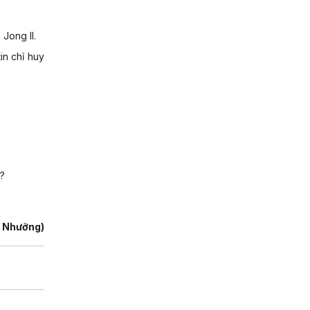
Jong Il.
in chỉ huy
?
h Nhưỡng)