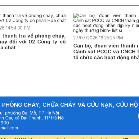
26 14:54:30 PM
n thanh tra về phòng cháy,
27/07/2026 16:25:25 PM
áy đối với 02 Công ty cổ
Cán bộ, đoàn viên thanh 
a chất
Cảnh sát PCCC và CNCH t
tổ chức các hoạt động nhâ
niệm 79 năm ngày thươn
liệt sĩ
 PHÒNG CHÁY, CHỮA CHÁY VÀ CỨU NẠN, CỨU HỘ
u, phường Đại Mỗ, TP Hà Nội
h Oai, xã Đại Thanh, TP Hà Nội
.900
mail.com