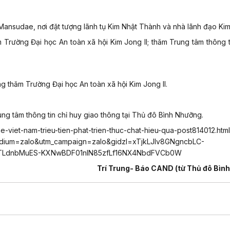
ansudae, nơi đặt tượng lãnh tụ Kim Nhật Thành và nhà lãnh đạo Kim 
Trường Đại học An toàn xã hội Kim Jong Il; thăm Trung tâm thông t
 thăm Trường Đại học An toàn xã hội Kim Jong Il.
g tâm thông tin chỉ huy giao thông tại Thủ đô Bình Nhưỡng.
viet-nam-trieu-tien-phat-trien-thuc-chat-hieu-qua-post814012.html
dium=zalo&utm_campaign=zalo&gidzl=xTjkLJlv8GNgncbLC-
LdnbMuES-KXNwBDF01nlN85zfLf16NX4NbdFVCb0W
Trí Trung- Báo CAND (từ Thủ đô Bìn