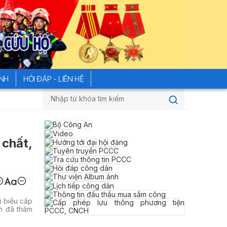
ÍNH
HỎI ĐÁP - LIÊN HỆ
Đường dây nóng của Bộ Công an tiếp nhận phản
 chất,
i biểu cấp
n đã thăm