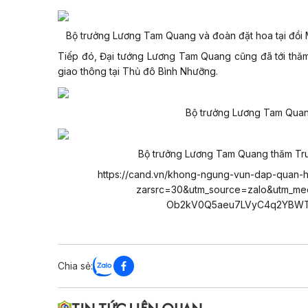
Bộ trưởng Lương Tam Quang và đoàn đặt hoa tại đồi M
Tiếp đó, Đại tướng Lương Tam Quang cũng đã tới thăm 
giao thông tại Thủ đô Bình Nhưỡng.
Bộ trưởng Lương Tam Quang
Bộ trưởng Lương Tam Quang thăm Trun
https://cand.vn/khong-ngung-vun-dap-quan-he-
zarsrc=30&utm_source=zalo&utm_me
Ob2kV0Q5aeu7LVyC4q2YBWT
Chia sẻ: