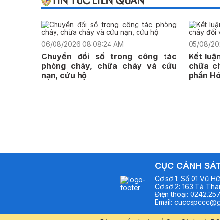
TIN TỨC LIÊN QUAN
06/08/2026 08:08:24 AM
05/08/20
Chuyển đổi số trong công tác
Kết luậ
phòng cháy, chữa cháy và cứu
chữa ch
nạn, cứu hộ
phần Hó
CỤC CẢNH SÁT
Cơ sở
1
:
Số 01 Vũ Hữ
Cơ sở
2
:
163 Tả Than
Điện thoại
:
0242.257
Email
:
cuccspccc@g