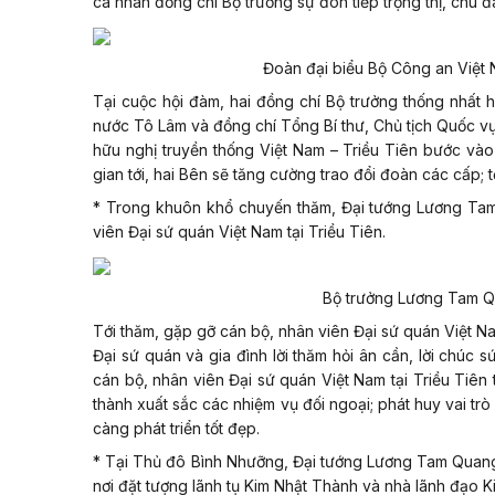
cá nhân đồng chí Bộ trưởng sự đón tiếp trọng thị, chu đ
Đ
oàn đại biểu Bộ Công an Việt 
Tại cuộc hội đàm, hai đồng chí Bộ trưởng thống nhất 
nước Tô Lâm và đồng chí Tổng Bí thư, Chủ tịch Quốc vụ
hữu nghị truyền thống Việt Nam – Triều Tiên bước vào 
gian tới, hai Bên sẽ tăng cường trao đổi đoàn các cấp;
* Trong khuôn khổ chuyến thăm, Đại tướng Lương Tam
viên Đại sứ quán Việt Nam tại Triều Tiên.
Bộ trưởng Lương Tam Qu
Tới thăm, gặp gỡ cán bộ, nhân viên Đại sứ quán Việt Na
Đại sứ quán và gia đình lời thăm hỏi ân cần, lời chú
cán bộ, nhân viên Đại sứ quán Việt Nam tại Triều Tiên 
thành xuất sắc các nhiệm vụ đối ngoại; phát huy vai tr
càng phát triển tốt đẹp.
* Tại Thủ đô Bình Nhưỡng, Đại tướng Lương Tam Quang
nơi đặt tượng lãnh tụ Kim Nhật Thành và nhà lãnh đạo Ki