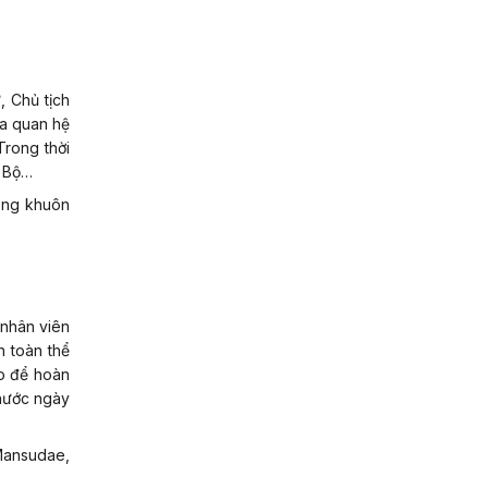
, Chủ tịch
ưa quan hệ
Trong thời
i Bộ…
ong khuôn
 nhân viên
n toàn thể
ạo để hoàn
 nước ngày
 Mansudae,