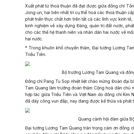
Xuất phát từ thoả thuận đã đạt được giữa đồng chí Tổn
Jong-un, hai bên nhất trí cụ thể hoá các thoả thuận c
phát triển thực chất hơn trên tất cả các lĩnh vực kinh t
kinh nghiệm về xây dựng Đảng, quản trị đất nước, phát
cho các thế hệ thanh niên và nhân dân hai nước về mối
hai nước.
* Trong khuôn khổ chuyến thăm, Đại tướng Lương Tam
Triều Tiên.
Bộ trưởng Lương Tam Quang và đồng 
Đồng chí Pang Tu Sop nhiệt liệt chào mừng Đoàn đại 
Tam Quang làm trưởng đoàn thăm Cộng hoà dân chủ nh
hợp tác giữa Triều Tiên và Việt Nam do đồng chí Kim N
đã dày công vun đắp, nay đang được kế thừa và phát t
Quang cảnh hội đàm giữa Bộ 
Đại tướng Lương Tam Quang trân trọng cảm ơn đồng c