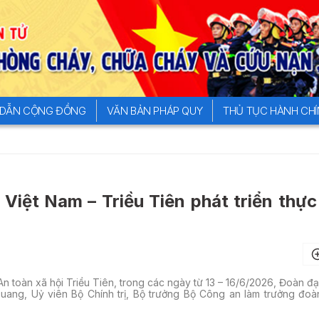
DẪN CỘNG ĐỒNG
VĂN BẢN PHÁP QUY
THỦ TỤC HÀNH CH
iệt Nam – Triều Tiên phát triển thực
n toàn xã hội Triều Tiên, trong các ngày từ 13 – 16/6/2026, Đoàn đạ
ang, Uỷ viên Bộ Chính trị, Bộ trưởng Bộ Công an làm trưởng đoà