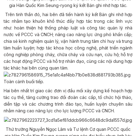
gia Hàn Quốc Kim Seung-ryong ký kết Bản ghi nhớ hợp tác.
Trên tinh thần đó, hai bên đã tiến hành ký kết Bản ghi nhớ hợp
tác nhằm tạo khuôn khổ thúc đẩy hợp tác trong các lĩnh vực
như: hoàn thiện hệ thống pháp luật và công tác quản lý nhà
nước về PCCC và CNCH; nâng cao năng lực ứng phó khẩn cấp;
chia sẻ kinh nghiệm quản lý, vận hành trung tâm chỉ huy và trung
tâm huấn luyện; hợp tác khoa học công nghệ, phát triển ngành
công nghiệp phòng cháy, chữa cháy và cứu nạn, cứu hộ; hỗ trợ
các hoạt động PCCC và hỗ trợ nhân đạo, cùng các nội dung hợp
tác khác hai bên cùng quan tâm.
Toàn cảnh buổi tiếp.
Hai bên nhất trí giao các đơn vị đầu mối xây dựng kế hoạch hợp
tác cụ thể, tăng cường trao đổi đoàn các cấp, tổ chức hội thảo,
diễn tập và các chương trình đào tạo, huấn luyện chuyên sâu
nhằm nâng cao năng lực cho lực lượng PCCC và CNCH.
Thứ trưởng Nguyễn Ngọc Lâm và Tư lệnh Cơ quan PCCC quốc
gia Hàn Quốc
Kim Seung-ryong cùng các đại biểu chụp ảnh lưu