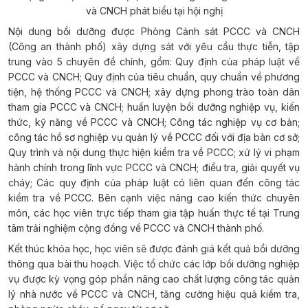
và CNCH phát biểu tại hội nghị
Nội dung bồi dưỡng được Phòng Cảnh sát PCCC và CNCH
(Công an thành phố) xây dựng sát với yêu cầu thực tiễn, tập
trung vào 5 chuyên đề chính, gồm: Quy định của pháp luật về
PCCC và CNCH; Quy định của tiêu chuẩn, quy chuẩn về phương
tiện, hệ thống PCCC và CNCH; xây dựng phong trào toàn dân
tham gia PCCC và CNCH; huấn luyện bồi dưỡng nghiệp vụ, kiến
thức, kỹ năng về PCCC và CNCH; Công tác nghiệp vụ cơ bản;
công tác hồ sơ nghiệp vụ quản lý về PCCC đối với địa bàn cơ sở;
Quy trình và nội dung thực hiện kiểm tra về PCCC; xử lý vi phạm
hành chính trong lĩnh vực PCCC và CNCH; điều tra, giải quyết vụ
cháy; Các quy định của pháp luật có liên quan đến công tác
kiểm tra về PCCC. Bên cạnh việc nâng cao kiến thức chuyên
môn, các học viên trực tiếp tham gia tập huấn thực tế tại Trung
tâm trải nghiệm cộng đồng về PCCC và CNCH thành phố.
Kết thúc khóa học, học viên sẽ được đánh giá kết quả bồi dưỡng
thông qua bài thu hoạch. Việc tổ chức các lớp bồi dưỡng nghiệp
vụ được kỳ vọng góp phần nâng cao chất lượng công tác quản
lý nhà nước về PCCC và CNCH, tăng cường hiệu quả kiểm tra,