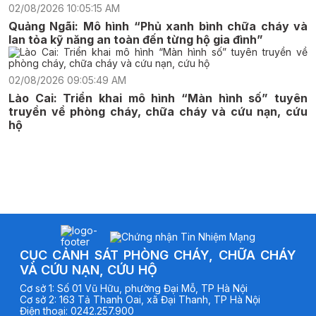
02/08/2026 10:05:15 AM
Quảng Ngãi: Mô hình “Phủ xanh bình chữa cháy và
lan tỏa kỹ năng an toàn đến từng hộ gia đình”
02/08/2026 09:05:49 AM
Lào Cai: Triển khai mô hình “Màn hình số” tuyên
truyền về phòng cháy, chữa cháy và cứu nạn, cứu
hộ
CỤC CẢNH SÁT PHÒNG CHÁY, CHỮA CHÁY
VÀ CỨU NẠN, CỨU HỘ
Cơ sở
1
:
Số 01 Vũ Hữu, phường Đại Mỗ, TP Hà Nội
Cơ sở
2
:
163 Tả Thanh Oai, xã Đại Thanh, TP Hà Nội
Điện thoại
:
0242.257.900