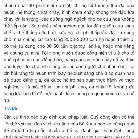
nhanh nhất 30 phút mới có mặt, khi họ tới thì mọi thứ đã quá
muộn, hệ thống chữa cháy, bình chữa cháy không thể dập lửa
cháy lớn lan rộng, các đường ngõ ngách nhỏ xe cứu hoả không
thể tiếp cận . Sau nhiều năm nghiên cứu tôi đã nghiên cứu sáng
chế ra: hệ thống cứu hoả, cứu hộ, chi phí thấp lắp đặt sử dụng
cho: nhà chung cư cao tầng 3000-5000 căn hộ hoặc 1 thiết bị
có thể sử dụng cho 30-50 căn biệt thự liền kề, hoặc nhà riêng
và chung cư mini. Tôi mong muốn được cống hiến trí tuệ cho tổ
quốc phục vụ cho đồng bào, nâng cao an toàn cháy nổ và đảm
bảo tuyệt đối cho tính mạng tài sản con người cho nhân dân. Tôi
xin hỏi rằng tôi muốn trình bày đề xuất sáng chế ở cơ quan nào
đề được đánh giá, để được hỗ trợ sản xuất thực hành và thực
nghiệm, vì là một đề án lớn chi phí cao, cá nhân tôi không đủ
năng lực kinh tế để thực hành, kính mong cơ quan xem xét và hỗ
trợ.
Trả lời:
Căn cứ theo các quy định của pháp luật, Quý công dân có thể
liên hệ với các đơn vị chức năng của Bộ Khoa học và công nghệ
để được hướng dẫn chuẩn bị hồ sơ, đánh giá, thẩm định sáng
chế và hỗ trợ kinh phí nghiên cứu, chế tạo thử nghiệm (nếu có).