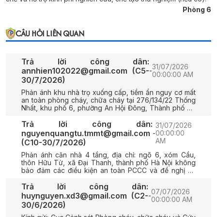
Phòng 6
CÂU HỎI LIÊN QUAN
Trả lời công dân:
31/07/2026
annhien102022@gmail.com (C5-
-
00:00:00 AM
30/7/2026)
Phản ánh khu nhà trọ xuống cấp, tiềm ẩn nguy cơ mất
an toàn phòng cháy, chữa cháy tại 276/134/22 Thống
Nhất, khu phố 6, phường An Hội Đông, Thành phố Hồ
Chí Minh.
Trả lời công dân:
31/07/2026
nguyenquangtu.tmmt@gmail.com
-
00:00:00
AM
(C10-30/7/2026)
Phản ánh căn nhà 4 tầng, địa chỉ: ngõ 6, xóm Cầu,
thôn Hữu Từ, xã Đại Thanh, thành phố Hà Nội không
bảo đảm các điều kiện an toàn PCCC và đề nghị cơ
quan chức năng kiểm tra, nhắc nhở chủ nhà và người
thuê nhà chấp hành các quy định pháp luật về PCCC.
Trả lời công dân:
07/07/2026
huynguyen.xd3@gmail.com (C2-
-
00:00:00 AM
30/6/2026)