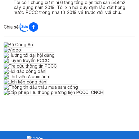
Tôi có 1 chung cư mini 6 tầng tổng diện tích sàn 548m2
xây dựng năm 2019. Tôi xin hỏi quy định lắp đặt họng
nước PCCC trong nhà từ 2019 về trước đối với chung
cư nhà tôi như thế nào và tại văn bản nào. Rất mong
nhận được hồi âm của quý cơ quan. Xin trân trọng cảm
Chia sẻ:
ơn.