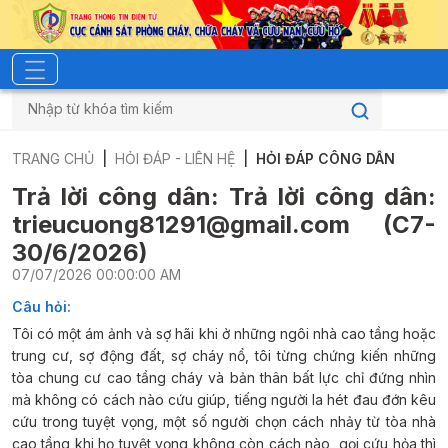
TRANG CHỦ
HỎI ĐÁP - LIÊN HỆ
HỎI ĐÁP CÔNG DÂN
Trả lời công dân:
Trả lời công dân:
trieucuong81291@gmail.com (C7-
30/6/2026)
07/07/2026 00:00:00 AM
Câu hỏi:
Tôi có một ám ảnh và sợ hãi khi ở những ngôi nhà cao tầng hoặc
trung cư, sợ động đất, sợ cháy nổ, tôi từng chứng kiến những
tòa chung cư cao tầng cháy và bản thân bất lực chỉ đứng nhìn
mà không có cách nào cứu giúp, tiếng người la hét đau đớn kêu
cứu trong tuyệt vọng, một số người chọn cách nhảy từ tòa nhà
cao tầng khi họ tuyệt vọng không còn cách nào ,gọi cứu hỏa thì