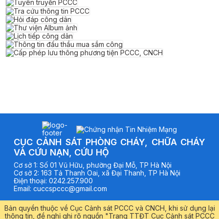
CỤC CẢNH SÁT PHÒNG CHÁY, CHỮA CHÁY
VÀ CỨU NẠN, CỨU HỘ
Cơ sở
1
:
Số 01 Vũ Hữu, phường Đại Mỗ, TP Hà Nội
Cơ sở
2
:
163 Tả Thanh Oai, xã Đại Thanh, TP Hà Nội
Điện thoại
:
0242.257.900
Email
:
cuccspccc@gmail.com
Bản quyền thuộc về Cục Cảnh sát PCCC và CNCH, khi sử dụng lại
thông tin, đề nghị ghi rõ nguồn "Trang TTĐT Cục Cảnh sát PCCC