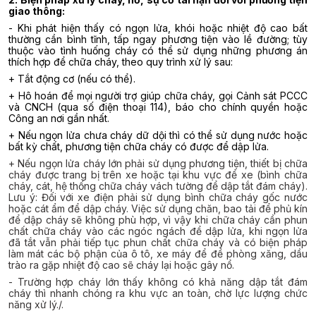
giao thông:
- Khi phát hiện thấy có ngọn lửa, khói hoặc nhiệt độ cao bất
thường cần bình tĩnh, tấp ngay phương tiện vào lề đường; tùy
thuộc vào tình huống cháy có thể sử dụng những phương án
thích hợp để chữa cháy, theo quy trình xử lý sau:
+ Tắt động cơ (nếu có thể).
+ Hô hoán để mọi người trợ giúp chữa cháy, gọi Cảnh sát PCCC
và CNCH (qua số điện thoại 114), báo cho chính quyền hoặc
Công an nơi gần nhất.
+ Nếu ngọn lửa chưa cháy dữ dội thì có thể sử dụng nước hoặc
bất kỳ chất, phương tiện chữa cháy có được để dập lửa.
+ Nếu ngọn lửa cháy lớn phải sử dụng phương tiện, thiết bị chữa
cháy được trang bị trên xe hoặc tại khu vực để xe (bình chữa
cháy, cát, hệ thống chữa cháy vách tường để dập tắt đám cháy).
Lưu ý: Đối với xe điện phải sử dụng bình chữa cháy gốc nước
hoặc cát ẩm để dập cháy. Việc sử dụng chăn, bao tải để phủ kín
để dập cháy sẽ không phù hợp, vì vậy khi chữa cháy cần phun
chất chữa cháy vào các ngóc ngách để dập lửa, khi ngọn lửa
đã tắt vẫn phải tiếp tục phun chất chữa cháy và có biện pháp
làm mát các bộ phận của ô tô, xe máy để đề phòng xăng, dầu
trào ra gặp nhiệt độ cao sẽ cháy lại hoặc gây nổ.
- Trường hợp cháy lớn thấy không có khả năng dập tắt đám
cháy thì nhanh chóng ra khu vực an toàn, chờ lực lượng chức
năng xử lý./.