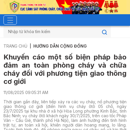
TRANG CHỦ
HƯỚNG DẪN CỘNG ĐỒNG
Khuyến cáo một số biện pháp bảo
đảm an toàn phòng cháy và chữa
cháy đối với phương tiện giao thông
cơ giới
11/08/2025 09:05:31 AM
Thời gian gần đây, liên tiếp xảy ra các vụ cháy, nổ phương tiện
giao thông cơ giới (điển hình vụ cháy ôtô 05 chỗ, ngày
23/7/2025 tại khu nhà ở xã hội Hòa Long phường Kinh Bắc, tỉnh
Bắc Ninh; vụ cháy ôtô khách ngày 30/7/2025, trên cao tốc Pháp
Vân - Cầu Giẽ, thành phố Hà Nội), làm ảnh hưởng đến tình hình
trật tự, an toàn xã hội, khiến người dân hoang mang, lo lắng.
Trước tình hình đó, để phòng ngừa nguy cơ cháy, nổ và kịp thời