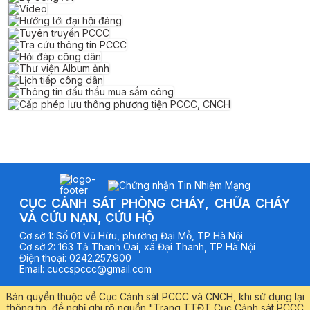
CỤC CẢNH SÁT PHÒNG CHÁY, CHỮA CHÁY
VÀ CỨU NẠN, CỨU HỘ
Cơ sở
1
:
Số 01 Vũ Hữu, phường Đại Mỗ, TP Hà Nội
Cơ sở
2
:
163 Tả Thanh Oai, xã Đại Thanh, TP Hà Nội
Điện thoại
:
0242.257.900
Email
:
cuccspccc@gmail.com
Bản quyền thuộc về Cục Cảnh sát PCCC và CNCH, khi sử dụng lại
thông tin, đề nghị ghi rõ nguồn "Trang TTĐT Cục Cảnh sát PCCC