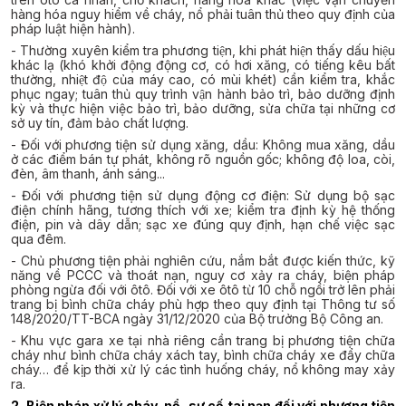
hàng hóa nguy hiểm về cháy, nổ phải tuân thủ theo quy định của
pháp luật hiện hành).
- Thường xuyên kiểm tra phương tiện, khi phát hiện thấy dấu hiệu
khác lạ (khó khởi động động cơ, có hơi xăng, có tiếng kêu bất
thường, nhiệt độ của máy cao, có mùi khét) cần kiểm tra, khắc
phục ngay; tuân thủ quy trình vận hành bảo trì, bảo dưỡng định
kỳ và thực hiện việc bảo trì, bảo dưỡng, sửa chữa tại những cơ
sở uy tín, đảm bảo chất lượng.
- Đối với phương tiện sử dụng xăng, dầu: Không mua xăng, dầu
ở các điểm bán tự phát, không rõ nguồn gốc; không độ loa, còi,
đèn, âm thanh, ánh sáng...
- Đối với phương tiện sử dụng động cơ điện: Sử dụng bộ sạc
điện chính hãng, tương thích với xe; kiểm tra định kỳ hệ thống
điện, pin và dây dẫn; sạc xe đúng quy định, hạn chế việc sạc
qua đêm.
- Chủ phương tiện phải nghiên cứu, nắm bắt được kiến thức, kỹ
năng về PCCC và thoát nạn, nguy cơ xảy ra cháy, biện pháp
phòng ngừa đối với ôtô. Đối với xe ôtô từ 10 chỗ ngồi trở lên phải
trang bị bình chữa cháy phù hợp theo quy định tại Thông tư số
148/2020/TT-BCA ngày 31/12/2020 của Bộ trưởng Bộ Công an.
- Khu vực gara xe tại nhà riêng cần trang bị phương tiện chữa
cháy như bình chữa cháy xách tay, bình chữa cháy xe đẩy chữa
cháy… để kịp thời xử lý các tình huống cháy, nổ không may xảy
ra.
2. Biện pháp xử lý cháy, nổ, sự cố tai nạn đối với phương tiện