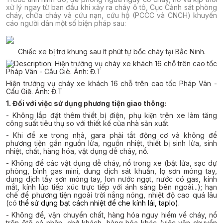
xử lý ngay từ ban đầu khi xảy ra cháy ô tô, Cục Cảnh sát phòng
cháy, chữa cháy và cứu nạn, cứu hộ (PCCC và CNCH) khuyến
cáo người dân một số biện pháp sau:
Chiếc xe bị trơ khung sau ít phút tự bốc cháy tại Bắc Ninh.
Hiện trường vụ cháy xe khách 16 chỗ trên cao tốc Pháp Vân -
Cầu Giẽ. Ảnh: Đ.T
1. Đối với việc sử dụng phương tiện giao thông:
- Không lắp đặt thêm thiết bị điện, phụ kiện trên xe làm tăng
công suất tiêu thụ so với thiết kế của nhà sản xuất.
- Khi để xe trong nhà, gara phải tắt động cơ và không để
phương tiện gần nguồn lửa, nguồn nhiệt, thiết bị sinh lửa, sinh
nhiệt, chất, hàng hóa, vật dụng dễ cháy, nổ.
- Không để các vật dụng dễ cháy, nổ trong xe (bật lửa, sạc dự
phòng, bình gas mini, dung dịch sát khuẩn, lọ sơn móng tay,
dung dịch tẩy sơn móng tay, lon nước ngọt, nước có gas, kính
mắt, kính lúp tiếp xúc trực tiếp với ánh sáng bên ngoài...); hạn
chế để phương tiện ngoài trời nắng nóng, nhiệt độ cao quá lâu
(có
thể sử dụng bạt cách nhiệt để che kính lái, taplo).
- Không để, vận chuyển chất, hàng hóa nguy hiểm về cháy, nổ
trên ôtô cá nhân, chở khách, hàng hóa khác (việc vận chuyển