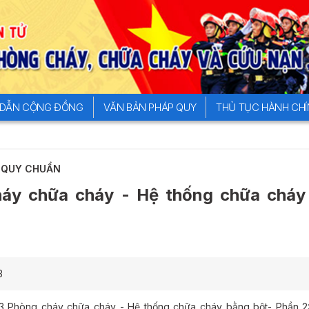
DẪN CỘNG ĐỒNG
VĂN BẢN PHÁP QUY
THỦ TỤC HÀNH CH
- QUY CHUẨN
áy chữa cháy - Hệ thống chữa cháy
3
 Phòng cháy chữa cháy - Hệ thống chữa cháy bằng bột- Phần 2