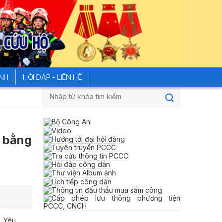
ÍNH
HỎI ĐÁP - LIÊN HỆ
Đường dây nóng của Bộ Công an tiếp nhận ph
 bằng
: Yêu