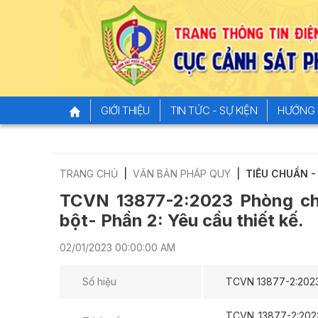
GIỚI THIỆU
TIN TỨC - SỰ KIỆN
HƯỚNG 
TRANG CHỦ
VĂN BẢN PHÁP QUY
TIÊU CHUẨN 
TCVN 13877-2:2023 Phòng ch
bột- Phần 2: Yêu cầu thiết kế.
02/01/2023 00:00:00 AM
Số hiệu
TCVN 13877-2:202
TCVN 13877-2:2023