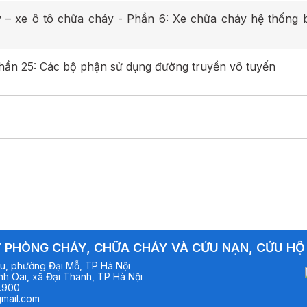
– xe ô tô chữa cháy - Phần 6: Xe chữa cháy hệ thống b
ần 25: Các bộ phận sử dụng đường truyền vô tuyến
 PHÒNG CHÁY, CHỮA CHÁY VÀ CỨU NẠN, CỨU HỘ
u, phường Đại Mỗ, TP Hà Nội
h Oai, xã Đại Thanh, TP Hà Nội
.900
mail.com