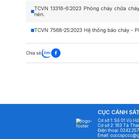
TCVN 13316-6:2023 Phòng cháy chữa cháy 
nén.
TCVN 7568-25:2023 Hệ thống báo cháy - Ph
Chia sẻ:
CỤC CẢNH SÁT
Cơ sở
1
:
Số 01 Vũ Hữ
Cơ sở
2
:
163 Tả Than
Điện thoại
:
0242.257
Email
:
cuccspccc@g