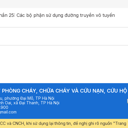
ần 25: Các bộ phận sử dụng đường truyền vô tuyến
 PHÒNG CHÁY, CHỮA CHÁY VÀ CỨU NẠN, CỨU HỘ
u, phường Đại Mỗ, TP Hà Nội
h Oai, xã Đại Thanh, TP Hà Nội
.900
mail.com
CC và CNCH, khi sử dụng lại thông tin, đề nghị ghi rõ nguồn "Tra