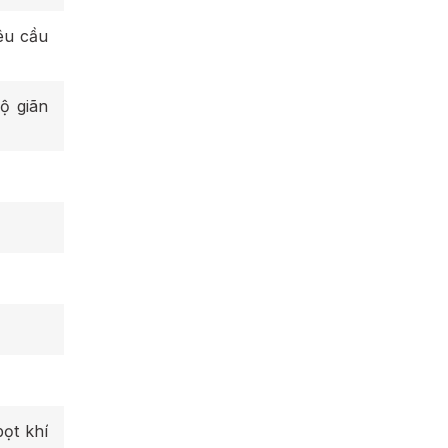
êu cầu
ộ giãn
ọt khí