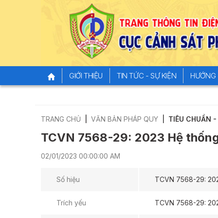
GIỚI THIỆU
TIN TỨC - SỰ KIỆN
HƯỚNG 
TRANG CHỦ
VĂN BẢN PHÁP QUY
TIÊU CHUẨN 
TCVN 7568-29: 2023 Hệ thống 
02/01/2023 00:00:00 AM
Số hiệu
TCVN 7568-29: 20
Trích yếu
TCVN 7568-29: 202