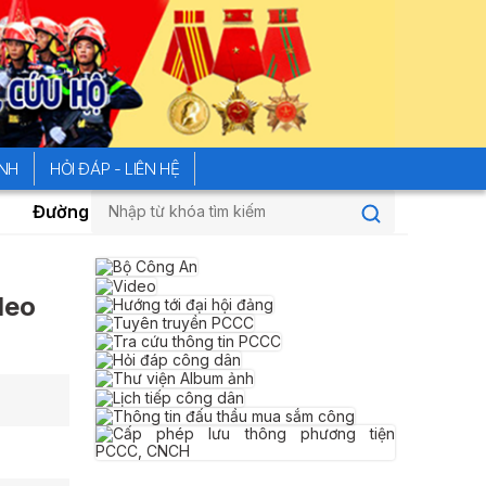
ÍNH
HỎI ĐÁP - LIÊN HỆ
g dây nóng của Bộ Công an tiếp nhận phản ánh về hiện t
deo