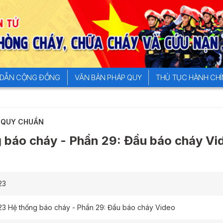
DẪN CỘNG ĐỒNG
VĂN BẢN PHÁP QUY
THỦ TỤC HÀNH CH
Đườn
- QUY CHUẨN
báo cháy - Phần 29: Đầu báo cháy Vi
23
3 Hệ thống báo cháy - Phần 29: Đầu báo cháy Video