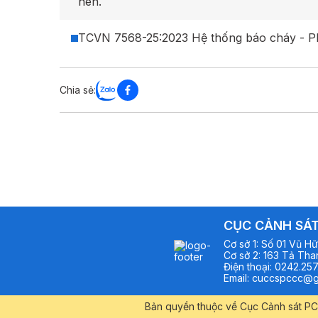
nén.
TCVN 7568-25:2023 Hệ thống báo cháy - Ph
Chia sẻ:
CỤC CẢNH SÁT
Cơ sở
1
:
Số 01 Vũ Hữ
Cơ sở
2
:
163 Tả Than
Điện thoại
:
0242.257
Email
:
cuccspccc@g
Bản quyền thuộc về Cục Cảnh sát PC